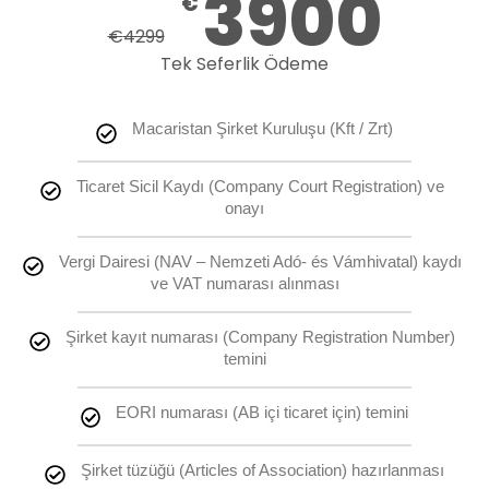
3900
€
€
4299
Tek Seferlik Ödeme
Macaristan Şirket Kuruluşu (Kft / Zrt)
Ticaret Sicil Kaydı (Company Court Registration) ve 
onayı
Vergi Dairesi (NAV – Nemzeti Adó- és Vámhivatal) kaydı 
ve VAT numarası alınması
Şirket kayıt numarası (Company Registration Number) 
temini
EORI numarası (AB içi ticaret için) temini
Şirket tüzüğü (Articles of Association) hazırlanması