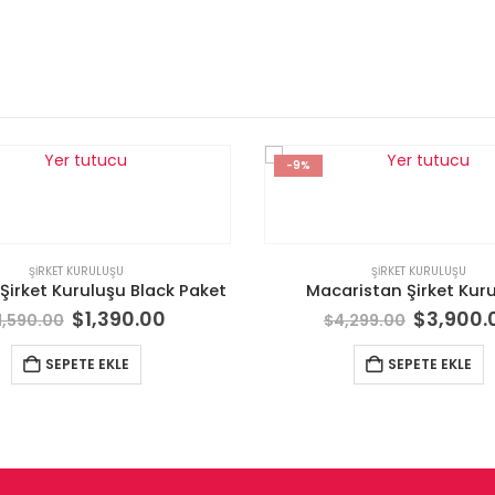
-9%
ŞIRKET KURULUŞU
ŞIRKET KURULUŞU
Şirket Kuruluşu Black Paket
Macaristan Şirket Kur
$
1,390.00
$
3,900.
1,590.00
$
4,299.00
SEPETE EKLE
SEPETE EKLE