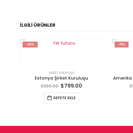
İLGILI ÜRÜNLER
-20%
-13%
ŞIRKET KURULUŞU
şu
Estonya Şirket Kuruluşu
Amerika 
$
799.00
$
999.00
$
SEPETE EKLE