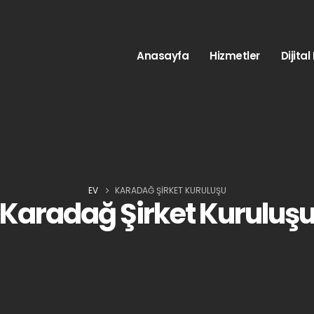
Anasayfa
Hizmetler
Dijita
EV
KARADAĞ ŞIRKET KURULUŞU
Karadağ Şirket Kuruluş