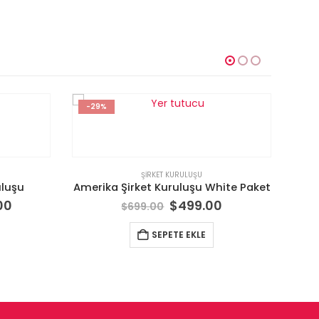
-29%
-1
ŞIRKET KURULUŞU
uluşu
Amerika Şirket Kuruluşu White Paket
D
00
$
499.00
$
699.00
SEPETE EKLE