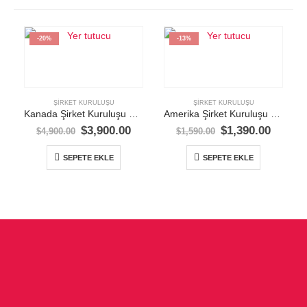
-20%
-13%
ŞIRKET KURULUŞU
ŞIRKET KURULUŞU
Kanada Şirket Kuruluşu White Paket
Amerika Şirket Kuruluşu Black Paket
$
3,900.00
$
1,390.00
$
4,900.00
$
1,590.00
SEPETE EKLE
SEPETE EKLE