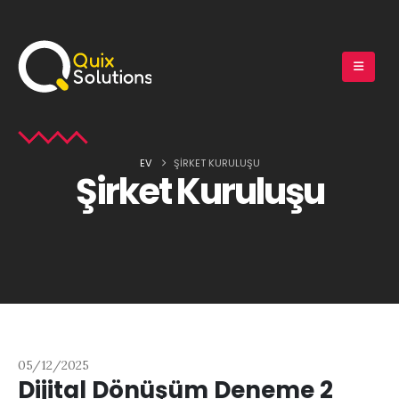
EV
ŞIRKET KURULUŞU
Şirket Kuruluşu
05/12/2025
Dijital Dönüşüm Deneme 2