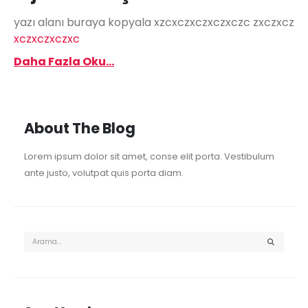
yazı alanı buraya kopyala xzcxczxczxczxczc zxczxcz
xczxczxczxc
Daha Fazla Oku...
About The Blog
Lorem ipsum dolor sit amet, conse elit porta. Vestibulum
ante justo, volutpat quis porta diam.